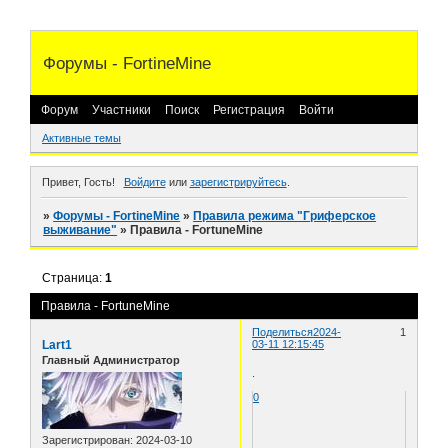
Форумы - FortineMine
Форум
Участники
Поиск
Регистрация
Войти
Активные темы
Привет, Гость!
Войдите
или
зарегистрируйтесь
.
»
Форумы - FortineMine
»
Правила режима "Гриферское
выживание"
»
Правила - FortuneMine
Страница:
1
Правила - FortuneMine
Поделиться
2024-
1
Lart1
03-11 12:15:45
Главный Администратор
.
0
Зарегистрирован
: 2024-03-10